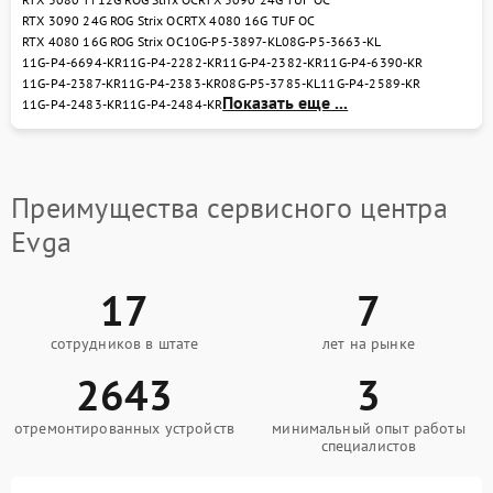
RTX 3090 24G ROG Strix OC
RTX 4080 16G TUF OC
RTX 4080 16G ROG Strix OC
10G-P5-3897-KL
08G-P5-3663-KL
11G-P4-6694-KR
11G-P4-2282-KR
11G-P4-2382-KR
11G-P4-6390-KR
11G-P4-2387-KR
11G-P4-2383-KR
08G-P5-3785-KL
11G-P4-2589-KR
Показать еще ...
11G-P4-2483-KR
11G-P4-2484-KR
Преимущества сервисного центра
Evga
17
7
сотрудников в штате
лет на рынке
2643
3
отремонтированных устройств
минимальный опыт работы
специалистов