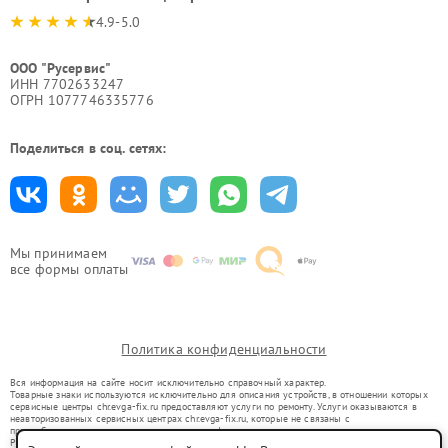
4.9-5.0
ООО "Русервис"
ИНН 7702633247
ОГРН 1077746335776
Поделиться в соц. сетях:
Мы принимаем
все формы оплаты
Политика конфиденциальности
Вся информация на сайте носит исключительно справочный характер.
Товарные знаки используются исключительно для описания устройств, в отношении которых
сервисные центры chr.evga-fix.ru предоставляют услуги по ремонту. Услуги оказываются в
неавторизованных сервисных центрах chr.evga-fix.ru, которые не связаны с
правообладателями товарных знаков или их официальными представителями.
Ремонт осуществляется для устройств, уже введенных в гражданский оборот в соответствии