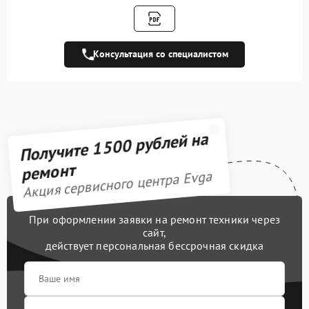
Замена кулера
600 рублей
Замена чипов памяти
1900 рублей
Консультация со специалистом
Обновление/
500 рублей
Перепрошивка BIOS
Восстановление BIOS на
1000 рублей
программаторе
Получите 1500 рублей на
Техническое
обслуживание
550 рублей
ремонт
видеокарты
Акция сервисного центра Evga
Восстановление после
900 рублей
попадания влаги
При оформлении заявки на ремонт техники через
сайт,
Замена термопасты
900 рублей
действует персональная бессрочная скидка